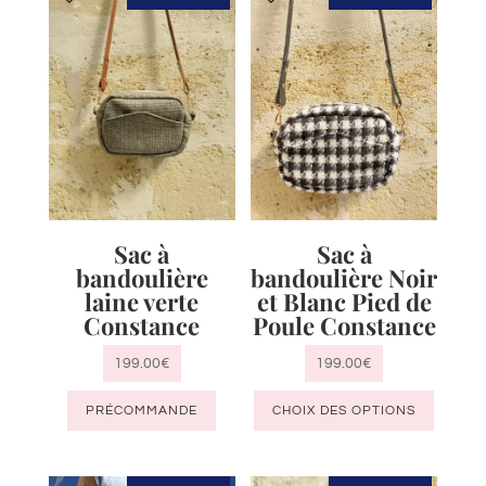
Sac à
Sac à
bandoulière
bandoulière Noir
laine verte
et Blanc Pied de
Constance
Poule Constance
199.00
€
199.00
€
Ce
PRÉCOMMANDE
CHOIX DES OPTIONS
produit
a
plusieu