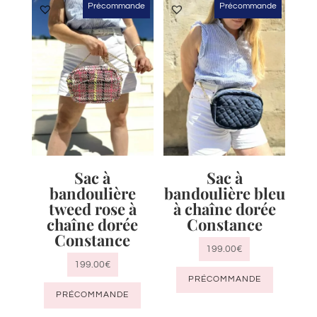
Précommande
Précommande
variatio
Les
options
peuven
être
choisie
sur
la
page
Sac à
Sac à
du
bandoulière
bandoulière bleu
produit
tweed rose à
à chaîne dorée
chaîne dorée
Constance
Constance
199.00
€
199.00
€
PRÉCOMMANDE
PRÉCOMMANDE