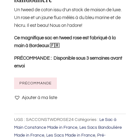
Un tweed de coton issu d’un stock de maison de luxe.
Un rose et un jaune fluo mêlés à du bleu marine et de
l’écru. Il est beau! Nous on l’adore!
Ce magnifique sac en tweed rose est fabriqué à la
main à Bordeaux 🇫🇷
PRÉCOMMANDE : Disponible sous 3
semaines avant
envoi
quantité
PRÉCOMMANDE
de
Sac
Ajouter à ma liste
à
bandoulière
UGS :
SACCONSTWDROSE24
Catégories :
Le Sac à
tweed
Main Constance Made in France
,
Les Sacs Bandoulière
rose
Made in France
,
Les Sacs Made in France
,
Pré-
à