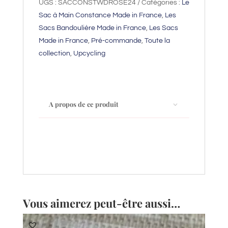
UGS :
SACCONSTWDROSE24
Catégories :
Le
bandoulière
Sac à Main Constance Made in France
,
Les
tweed
Sacs Bandoulière Made in France
,
Les Sacs
rose
Made in France
,
Pré-commande
,
Toute la
à
collection
,
Upcycling
chaîne
dorée
Constance
A propos de ce produit
Vous aimerez peut-être aussi…