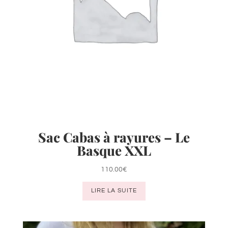
du
produit
Sac Cabas à rayures – Le
Basque XXL
110.00
€
LIRE LA SUITE