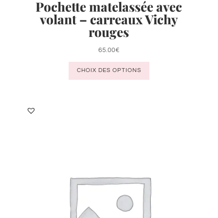
Pochette matelassée avec
volant – carreaux Vichy
rouges
65.00
€
Ce
CHOIX DES OPTIONS
produit
a
plusieurs
variations.
Les
options
peuvent
être
choisies
sur
la
page