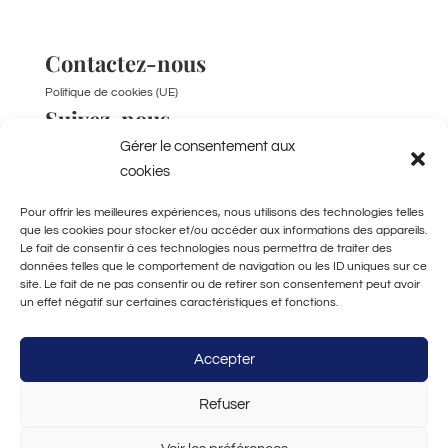
Contactez-nous
Politique de cookies (UE)
Suivez-nous
Gérer le consentement aux
TikTok
cookies
Pour offrir les meilleures expériences, nous utilisons des technologies telles
que les cookies pour stocker et/ou accéder aux informations des appareils.
Fabriqué à la main
Le fait de consentir à ces technologies nous permettra de traiter des
à Bordeaux
données telles que le comportement de navigation ou les ID uniques sur ce
site. Le fait de ne pas consentir ou de retirer son consentement peut avoir
un effet négatif sur certaines caractéristiques et fonctions.
Accepter
© 2026 - Maison Mallow - Tous droits réservés -
Mentions légales
-
Politique de confidentialité
Refuser