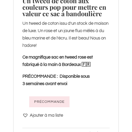
Un tweed de coton aux
couleurs pop pour mettre en
valeur ce sac à bandoulière
Un tweed de coton issu d’un stock de maison
de luxe. Un rose et un jaune fluo mêlés à du
bleu marine et de l’écru. Il est beau! Nous on
l’adore!
Ce magnifique sac en tweed rose est
fabriqué à la main à Bordeaux 🇫🇷
PRÉCOMMANDE : Disponible sous
3
semaines avant envoi
PRÉCOMMANDE
quantité
de
Ajouter à ma liste
Sac
à