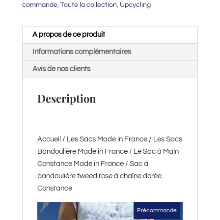
commande
,
Toute la collection
,
Upcycling
chaîne
dorée
Constance
A propos de ce produit
Informations complémentaires
Avis de nos clients
Description
Accueil
/
Les Sacs Made in France
/
Les Sacs
Bandoulière Made in France
/
Le Sac à Main
Constance Made in France
/ Sac à
bandoulière tweed rose à chaîne dorée
Constance
Précommande
Précommande