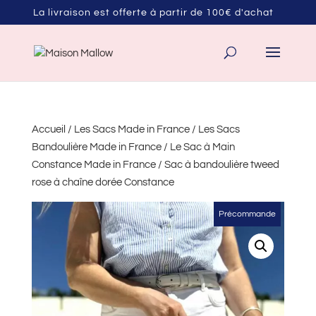
La livraison est offerte à partir de 100€ d'achat
Accueil
/
Les Sacs Made in France
/
Les Sacs
Bandoulière Made in France
/
Le Sac à Main
Constance Made in France
/ Sac à bandoulière tweed
rose à chaîne dorée Constance
Précommande
Précommande