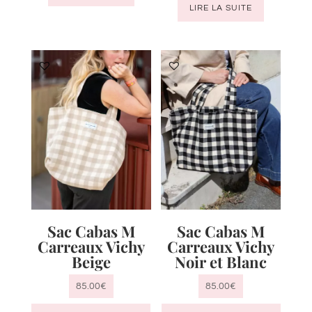
LIRE LA SUITE
initial
actuel
était :
est :
était :
est :
110.00€.
60.00€.
110.00€.
55.00€.
Sac Cabas M
Sac Cabas M
Carreaux Vichy
Carreaux Vichy
Beige
Noir et Blanc
85.00
€
85.00
€