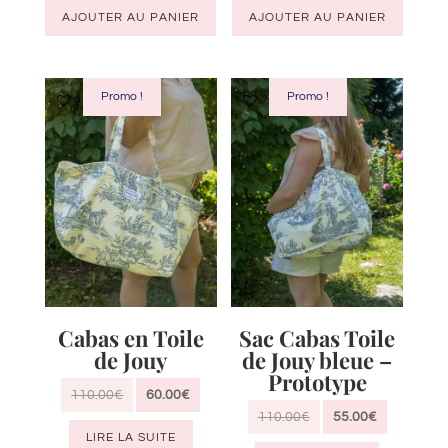
AJOUTER AU PANIER
AJOUTER AU PANIER
Promo !
Promo !
Cabas en Toile
Sac Cabas Toile
de Jouy
de Jouy bleue –
Prototype
Le
Le
110.00
€
60.00
€
Le
Le
110.00
€
55.00
€
prix
prix
LIRE LA SUITE
prix
prix
initial
actuel