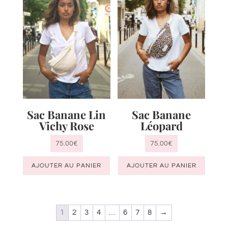
Sac Banane Lin
Sac Banane
Vichy Rose
Léopard
75.00
€
75.00
€
AJOUTER AU PANIER
AJOUTER AU PANIER
1
2
3
4
…
6
7
8
→