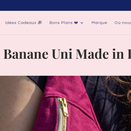
Idées Cadeaux 🎁
Bons Plans ❤️
Marque
Où nous
c Banane Uni Made in 