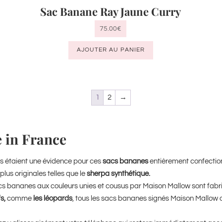
Sac Banane Ray Jaune Curry
75.00
€
AJOUTER AU PANIER
1
2
→
 in France
es étaient une évidence pour ces
sacs bananes
entièrement confectio
lus originales telles que le
sherpa synthétique.
acs bananes aux couleurs unies et cousus par Maison Mallow sont fabr
s,
comme
les léopards
, tous les sacs bananes signés Maison Mallow