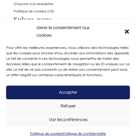
S’inscrire à la newsletter
Politique de cookies (UE)
Suivez-nous
Gérer le consentement aux
TikTok
cookies
Pour offrir les meilleures expériences, nous utilisons des technologies telles
que les cookies pour stocker et/ou accéder aux informations des appareils.
Le fait de consentir à ces technologies nous permettra de traiter des
données telles que le comportement de navigation ou les ID uniques sur ce
site. Le fait de ne pas consentir ou de retirer son consentement peut avoir
un effet négatif sur certaines caractéristiques et fonctions.
Fabriqué à la main
à Bordeaux
Accepter
Refuser
Voir les préférences
© 2026 - Maison Mallow - Tous droits réservés -
Mentions légales
-
Politique de confidentialité
Politique de cookies
Politique de confidentialité