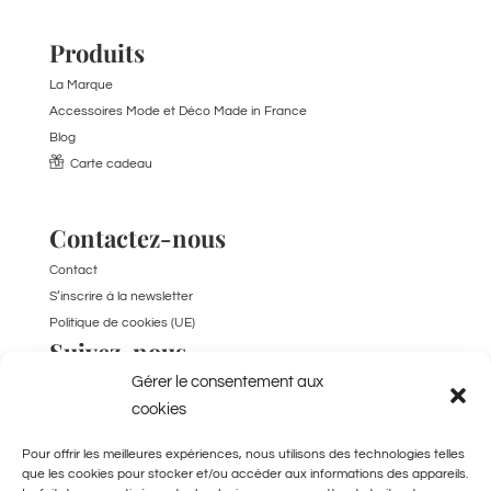
Produits
La Marque
Accessoires Mode et Déco Made in France
Blog
Carte cadeau
Contactez-nous
Contact
S’inscrire à la newsletter
Politique de cookies (UE)
Suivez-nous
Gérer le consentement aux
TikTok
cookies
Pour offrir les meilleures expériences, nous utilisons des technologies telles
que les cookies pour stocker et/ou accéder aux informations des appareils.