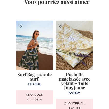
Vous pourriez aussi aimer
Produits similaires
Surf Bag – sac de
Pochette
surf
matelassée avec
volant – Toile
110.00
€
Jouy jaune
Ce
65.00
€
CHOIX DES
produit
OPTIONS
a
AJOUTER AU
PANIER