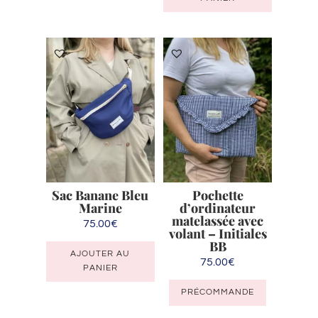
plusieurs
variations.
Les
options
peuvent
être
choisies
sur
la
page
du
Sac Banane Bleu
Pochette
produit
Marine
d’ordinateur
matelassée avec
75.00
€
volant – Initiales
BB
AJOUTER AU
75.00
€
PANIER
PRÉCOMMANDE