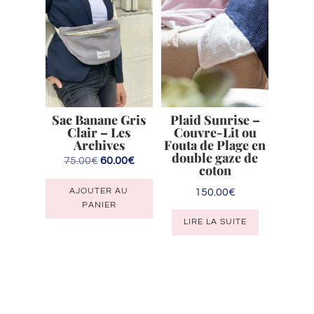
peuvent
être
choisies
sur
la
page
Sac Banane Gris
Plaid Sunrise –
du
Clair – Les
Couvre-Lit ou
produit
Archives
Fouta de Plage en
double gaze de
Le
Le
75.00
€
60.00
€
coton
prix
prix
150.00
€
AJOUTER AU
initial
actuel
PANIER
était :
est :
LIRE LA SUITE
75.00€.
60.00€.