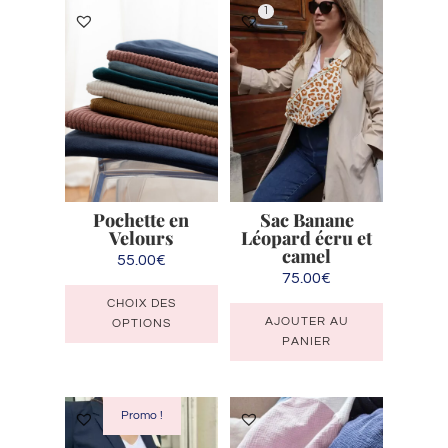
1
Pochette en
Sac Banane
Velours
Léopard écru et
camel
55.00
€
75.00
€
Ce
CHOIX DES
produit
AJOUTER AU
OPTIONS
a
PANIER
plusieurs
variations.
Les
Promo !
options