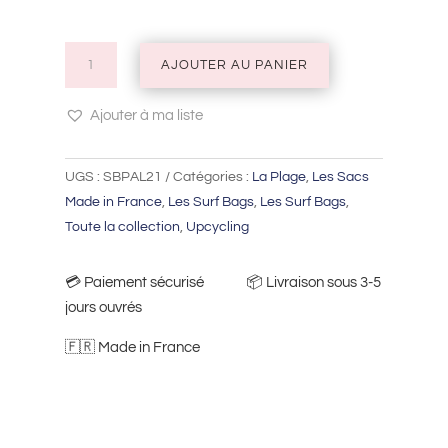
quantité
AJOUTER AU PANIER
de
Surf
Ajouter à ma liste
Bag
-
UGS :
SBPAL21
Catégories :
La Plage
,
Les Sacs
sac
Made in France
,
Les Surf Bags
,
Les Surf Bags
,
de
Toute la collection
,
Upcycling
surf
💳​ Paiement sécurisé 📦​ Livraison sous 3-5
jours ouvrés
🇫🇷 Made in France