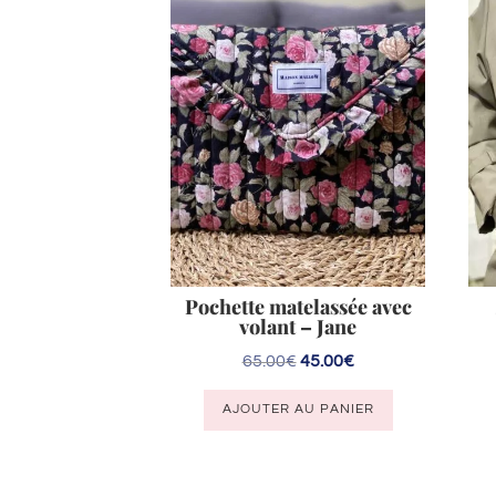
Pochette matelassée avec
volant – Jane
Le
Le
65.00
€
45.00
€
prix
prix
AJOUTER AU PANIER
initial
actuel
était :
est :
65.00€.
45.00€.