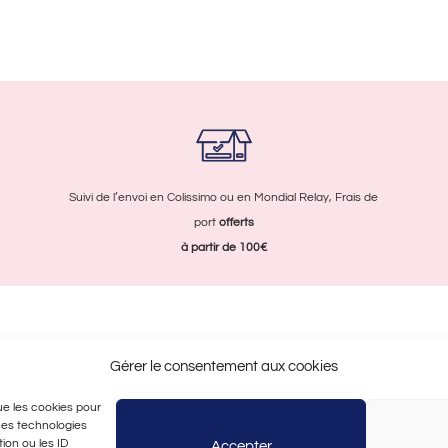
Suivi de l’envoi en Colissimo ou en Mondial Relay, Frais de
port
offerts
à partir de 100€
duits
Contactez-nous
Gérer le consentement aux cookies
arque
Contact
que les cookies pour
ssoires Mode et Déco Made in
S’inscrire à la newsletter
 ces technologies
ce
Politique de cookies (UE)
ion ou les ID
Accepter