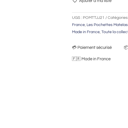
Ajouter à ma liste
Pochette
matelassée
UGS :
POMTTJJ21
Catégories
Toile
France
,
Les Pochettes Matelas
de
Made in France
,
Toute la collec
Jouy
Jaune
-
💳​ Paiement sécurisé 📦​ Li
Prototype
🇫🇷 Made in France