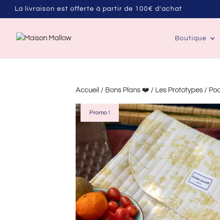
La livraison est offerte à partir de 100€ d'achat
Boutique
Accueil
/
Bons Plans ❤️
/
Les Prototypes
/ Poc
Promo !