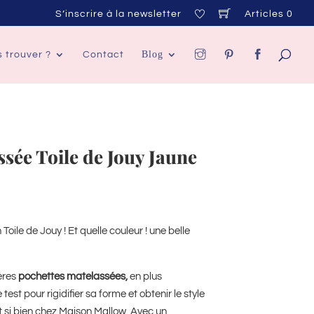
S’inscrire à la newsletter
Articles 0
Blog
 trouver ?
Contact
ssée Toile de Jouy Jaune
n Toile de Jouy ! Et quelle couleur ! une belle
ières
pochettes matelassées,
en plus
 test pour rigidifier sa forme et obtenir le style
t si bien chez Maison Mallow. Avec un