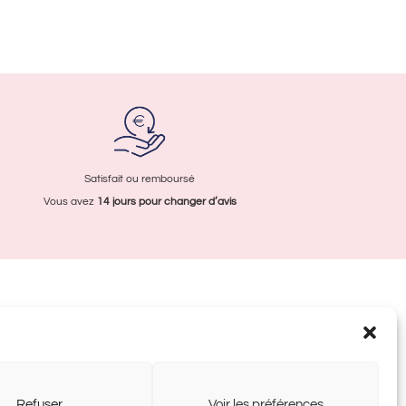
variations.
Les
options
peuvent
être
choisies
sur
la
Satisfait ou remboursé
page
Vous avez
14 jours pour
changer d’avis
du
produit
Refuser
Voir les préférences