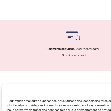
Paiements sécurisés,
Visa, Mastercard,
en 3 ou 4 fois possible
Infos utiles
Pro
FAQ
La M
Pour offrir les meilleures expériences, nous utilisons des technologies telles 
Livraison & retour
Acce
stocker et/ou accéder aux informations des appareils. Le fait de consentir à
Fran
Paiement
nous permettra de traiter des données telles que le comportement de navigat