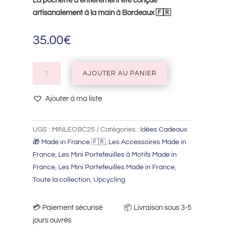
La pochette a entièrement été conçue
artisanalement à la main à Bordeaux 🇫🇷
35.00
€
quantité
AJOUTER AU PANIER
de
Mini
Ajouter à ma liste
Portefeuille
Léopard
UGS :
MINLEOBC25
Catégories :
Idées Cadeaux
Ecru
🎁 Made in France 🇫🇷
,
Les Accessoires Made in
et
France
,
Les Mini Portefeuilles à Motifs Made in
Camel
France
,
Les Mini Portefeuilles Made in France
,
Toute la collection
,
Upcycling
💳​ Paiement sécurisé 📦​ Livraison sous 3-5
jours ouvrés