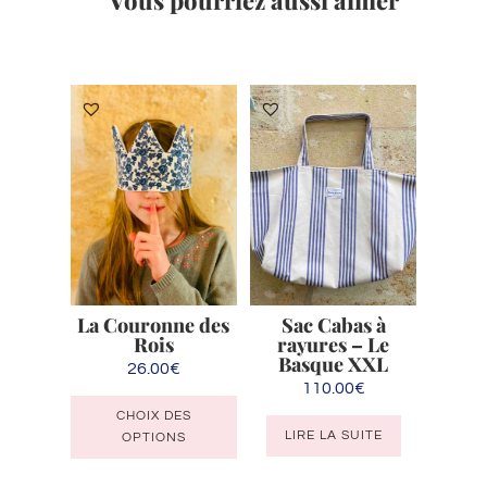
Produits similaires
La Couronne des
Sac Cabas à
Rois
rayures – Le
Basque XXL
26.00
€
110.00
€
Ce
CHOIX DES
produit
LIRE LA SUITE
OPTIONS
a
plusieurs