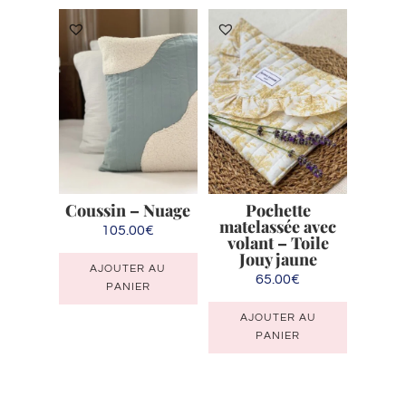
variations.
Les
options
peuvent
être
choisies
sur
la
Coussin – Nuage
Pochette
page
matelassée avec
105.00
€
du
volant – Toile
produit
Jouy jaune
AJOUTER AU
65.00
€
PANIER
AJOUTER AU
PANIER