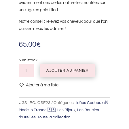
évidemment ces perles naturelles montées sur
une tige en gold filled.
Notre conseil : relevez vos cheveux pour que l’on
puisse mieux les admirer!
65.00
€
5 en stock
quantité
AJOUTER AU PANIER
de
Boucles
Ajouter à ma liste
d'Oreilles
Joséphine
UGS :
BOJOSE23
Catégories :
Idées Cadeaux 🎁
Made in France 🇫🇷
,
Les Bijoux
,
Les Boucles
d'Oreilles
,
Toute la collection