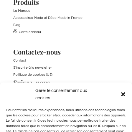
Produits
La Marque
Accessoires Mode et Déco Made in France
Blog
Carte cadeau
Contactez-nous
Contact
S’inscrire à la newsletter
Politique de cookies (UE)
Suivez-nous
Gérer le consentement aux
TikTok
cookies
Pour offrir les meilleures expériences, nous utilisons des technologies telles
que les cookies pour stocker et/ou accéder aux informations des appareils.
Le fait de consentir à ces technologies nous permettra de traiter des
données telles que le comportement de navigation ou les ID uniques sur ce
site. Le fait de ne pas consentir ou de retirer son consentement peut avoir