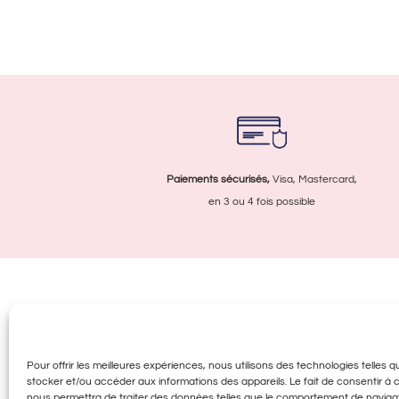
variations.
Les
options
peuvent
être
choisies
sur
la
Paiements sécurisés,
Visa, Mastercard,
page
en 3 ou 4 fois possible
du
produit
Infos utiles
Pro
FAQ
La M
Pour offrir les meilleures expériences, nous utilisons des technologies telles 
Livraison & retour
Acce
stocker et/ou accéder aux informations des appareils. Le fait de consentir à
Fran
Paiement
nous permettra de traiter des données telles que le comportement de navigat