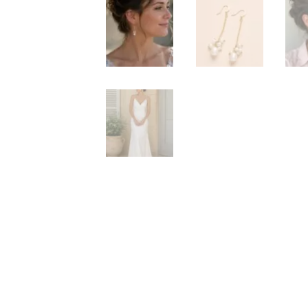
Val
il y 
J'ai acheté 
cherchais u
et envoyé t
d'une finiti
charmant et
Lire la suite