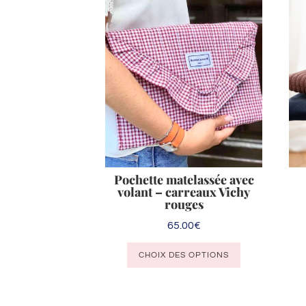
Pochette matelassée avec
volant – carreaux Vichy
rouges
65.00
€
Ce
CHOIX DES OPTIONS
produit
a
plusieurs