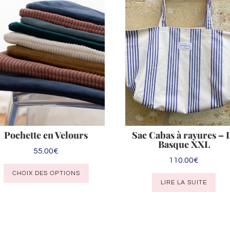
Pochette en Velours
Sac Cabas à rayures – 
Basque XXL
55.00
€
110.00
€
Ce
CHOIX DES OPTIONS
produit
LIRE LA SUITE
a
plusieurs
variations.