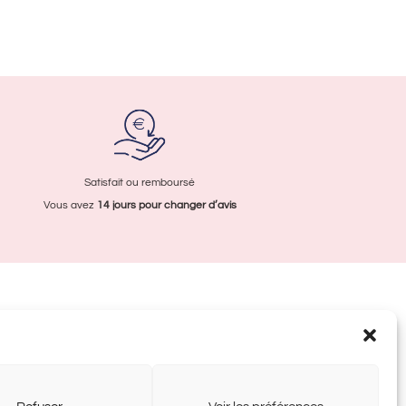
Les
options
peuvent
être
choisies
sur
la
page
Satisfait ou remboursé
du
Vous avez
14 jours pour
changer d’avis
produit