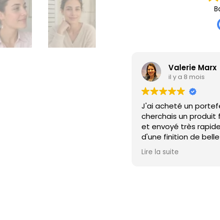
B
erie Marx
a 8 mois
un portefeuille en tissu surcyclé car je
Très sér
n produit français et durable. Il a été produit
satisfa
rès rapidement. Il est d'une belle couleur et
alterna
on de belle qualité. Le service client est
modern
 efficace. Merci