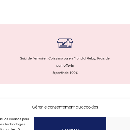
Les
options
peuvent
être
choisies
sur
la
page
Suivi de l’envoi en Colissimo ou en Mondial Relay, Frais de
du
port
offerts
produit
à partir de 100€
duits
Contactez-nous
Gérer le consentement aux cookies
arque
Contact
que les cookies pour
ssoires Mode et Déco Made in
S’inscrire à la newsletter
 ces technologies
ce
Politique de cookies (UE)
ion ou les ID