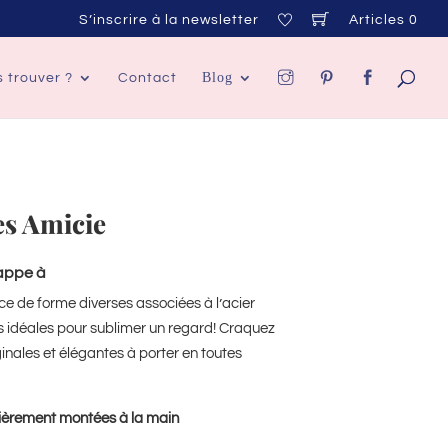
S’inscrire à la newsletter
Articles 0
Blog
 trouver ?
Contact
es Amicie
rappe à
e de forme diverses associées à l’acier
s idéales pour sublimer un regard! Craquez
ginales et élégantes à porter en toutes
ièrement montées à la main