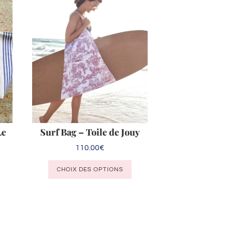
Le
Surf Bag – Toile de Jouy
110.00
€
Ce
CHOIX DES OPTIONS
produit
a
plusieurs
variations.