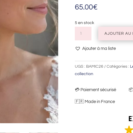
65.00
€
5 en stock
quantité
AJOUTER AU 
de
Boucles
Ajouter à ma liste
d'oreilles
Amicie
UGS :
BAMIC26
Catégories :
L
collection
💳​ Paiement sécurisé 📦​ Li
🇫🇷 Made in France
E