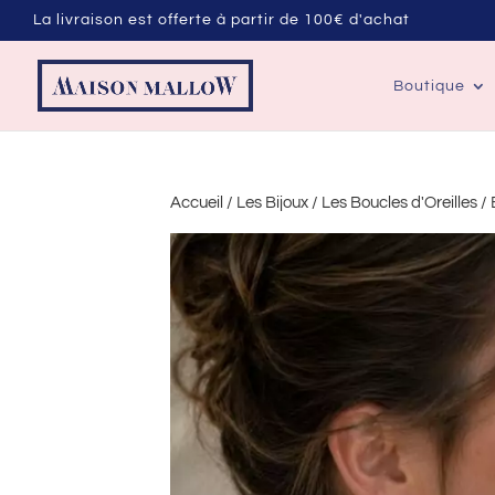
La livraison est offerte à partir de 100€ d'achat
Boutique
Accueil
/
Les Bijoux
/
Les Boucles d'Oreilles
/ 